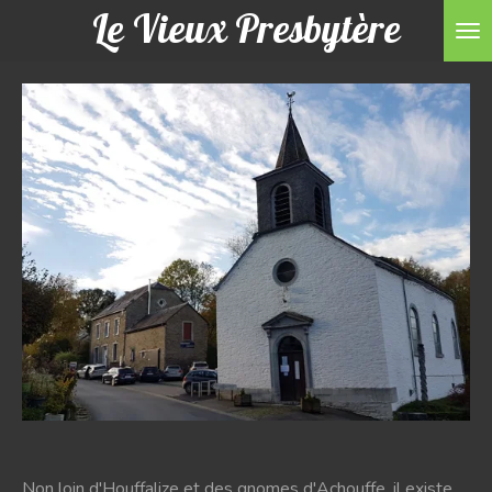
Le Vieux Presbytère
Passer
au
contenu
principal
Non loin d'Houffalize et des gnomes d'Achouffe, il existe